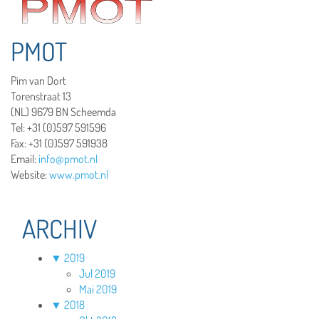
PMOT
Pim van Dort
Torenstraat 13
(NL) 9679 BN Scheemda
Tel: +31 (0)597 591596
Fax: +31 (0)597 591938
Email:
info@pmot.nl
Website:
www.pmot.nl
ARCHIV
▼
2019
Jul 2019
Mai 2019
▼
2018