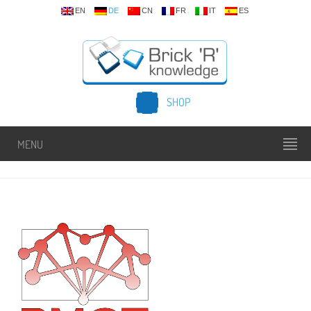
EN
DE
CN
FR
IT
ES
SHOP
MENU