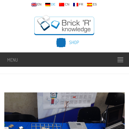
EN
DE
CN
FR
ES
SHOP
MENU