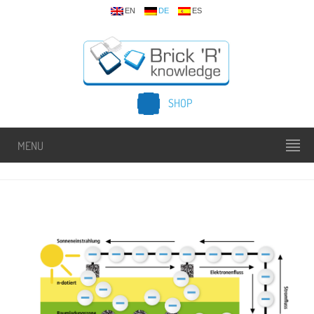
EN
DE
ES
SHOP
MENU