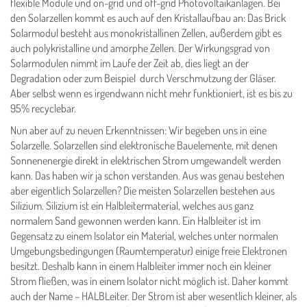
flexible Module und on-grid und off-grid Photovoltaikanlagen. Bei
den Solarzellen kommt es auch auf den Kristallaufbau an: Das Brick
Solarmodul besteht aus monokristallinen Zellen, außerdem gibt es
auch polykristalline und amorphe Zellen. Der Wirkungsgrad von
Solarmodulen nimmt im Laufe der Zeit ab, dies liegt an der
Degradation oder zum Beispiel durch Verschmutzung der Gläser.
Aber selbst wenn es irgendwann nicht mehr funktioniert, ist es bis zu
95% recyclebar.
Nun aber auf zu neuen Erkenntnissen: Wir begeben uns in eine
Solarzelle. Solarzellen sind elektronische Bauelemente, mit denen
Sonnenenergie direkt in elektrischen Strom umgewandelt werden
kann. Das haben wir ja schon verstanden. Aus was genau bestehen
aber eigentlich Solarzellen? Die meisten Solarzellen bestehen aus
Silizium. Silizium ist ein Halbleitermaterial, welches aus ganz
normalem Sand gewonnen werden kann. Ein Halbleiter ist im
Gegensatz zu einem Isolator ein Material, welches unter normalen
Umgebungsbedingungen (Raumtemperatur) einige freie Elektronen
besitzt. Deshalb kann in einem Halbleiter immer noch ein kleiner
Strom fl­ießen, was in einem Isolator nicht möglich ist. Daher kommt
auch der Name – HALBLeiter. Der Strom ist aber wesentlich kleiner, als