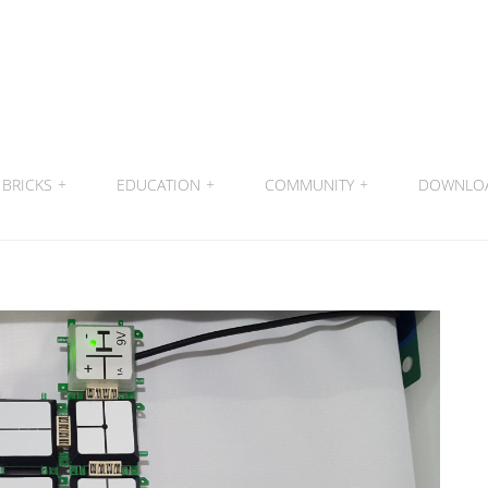
BRICKS
+
EDUCATION
+
COMMUNITY
+
DOWNLO