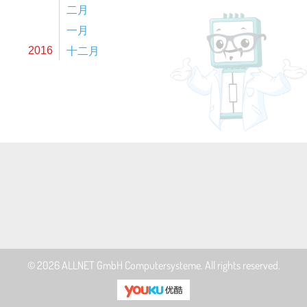
二月
一月
十二月
2016
© 2026
ALLNET GmbH Computersysteme
. All rights reserved.